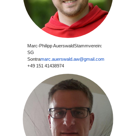
Marc-Philipp Auerswald
Stammverein:
SG
Sontra
marc.auerswald.aw@gmail.com
+49 151 41438974