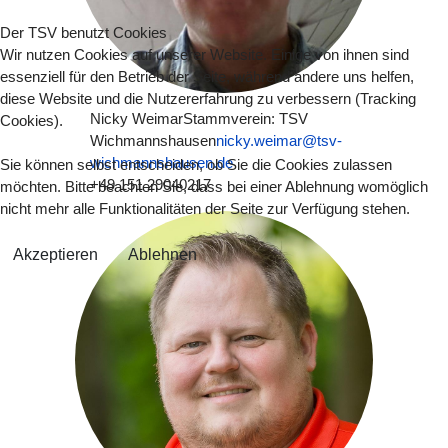
Der TSV benutzt Cookies
Wir nutzen Cookies auf unserer Website. Einige von ihnen sind
essenziell für den Betrieb der Seite, während andere uns helfen,
diese Website und die Nutzererfahrung zu verbessern (Tracking
Nicky Weimar
Stammverein: TSV
Cookies).
Wichmannshausen
nicky.weimar@tsv-
wichmannshausen.de
Sie können selbst entscheiden, ob Sie die Cookies zulassen
+49 151 29040217
möchten. Bitte beachten Sie, dass bei einer Ablehnung womöglich
nicht mehr alle Funktionalitäten der Seite zur Verfügung stehen.
Akzeptieren
Ablehnen