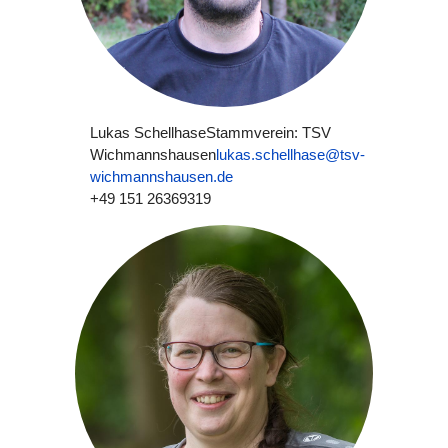
Lukas Schellhase
Stammverein: TSV
Wichmannshausen
lukas.schellhase@tsv-
wichmannshausen.de
+49 151 26369319