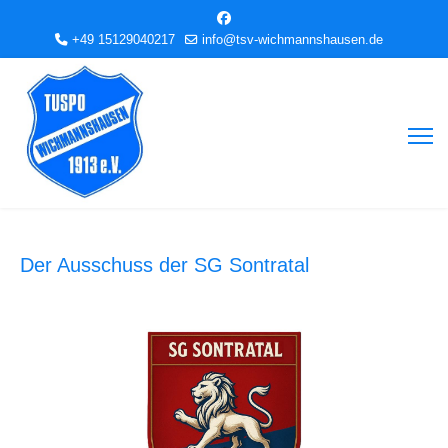
+49 15129040217
info@tsv-wichmannshausen.de
Der Ausschuss der SG Sontratal