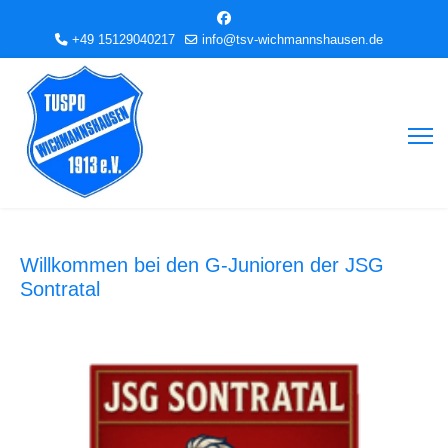
+49 15129040217
info@tsv-wichmannshausen.de
Willkommen bei den G-Junioren der JSG
Sontratal