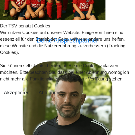
Der TSV benutzt Cookies
Wir nutzen Cookies auf unserer Website. Einige von ihnen sind
essenziell für den Betrieb der Seite, während andere uns helfen,
Deine Ansprechpartner
diese Website und die Nutzererfahrung zu verbessern (Tracking
Cookies).
Sie können selbst entscheiden, ob Sie die Cookies zulassen
möchten. Bitte beachten Sie, dass bei einer Ablehnung womöglich
nicht mehr alle Funktionalitäten der Seite zur Verfügung stehen.
Akzeptieren
Ablehnen