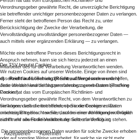
Person hat das vom Europäischen Richtlinien- und
Verordnungsgeber gewährte Recht, die unverzügliche Berichtigung
sie betreffender unrichtiger personenbezogener Daten zu verlangen.
Ferner steht der betroffenen Person das Recht zu, unter
Berücksichtigung der Zwecke der Verarbeitung, die
Vervollständigung unvollständiger personenbezogener Daten —
auch mittels einer ergänzenden Erklärung — zu verlangen.
Möchte eine betroffene Person dieses Berichtigungsrecht in
Anspruch nehmen, kann sie sich hierzu jederzeit an einen
Der TSV benutzt Cookies
Mitarbeiter des für die Verarbeitung Verantwortlichen wenden.
Wir nutzen Cookies auf unserer Website. Einige von ihnen sind
essenziell für den Betrieb der Seite, während andere uns helfen,
d) Recht auf Löschung (Recht auf Vergessen werden)
diese Website und die Nutzererfahrung zu verbessern (Tracking
Jede von der Verarbeitung personenbezogener Daten betroffene
Cookies).
Person hat das vom Europäischen Richtlinien- und
Verordnungsgeber gewährte Recht, von dem Verantwortlichen zu
Sie können selbst entscheiden, ob Sie die Cookies zulassen
verlangen, dass die betreffenden personenbezogenen Daten
möchten. Bitte beachten Sie, dass bei einer Ablehnung womöglich
unverzüglich gelöscht werden, sofern einer der folgenden Gründe
nicht mehr alle Funktionalitäten der Seite zur Verfügung stehen.
zutrifft und soweit die Verarbeitung nicht erforderlich ist:
Die personenbezogenen Daten wurden für solche Zwecke erhoben
Akzeptieren
Ablehnen
oder auf sonstige Weise verarbeitet, für welche sie nicht mehr