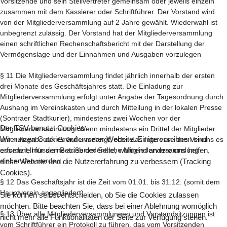
Vorsitzende und sein Stellvertreter gemeinsam oder jeweils einzeln
zusammen mit dem Kassierer oder Schriftführer. Der Vorstand wird
von der Mitgliederversammlung auf 2 Jahre gewählt. Wiederwahl ist
unbegrenzt zulässig. Der Vorstand hat der Mitgliederversammlung
einen schriftlichen Rechenschaftsbericht mit der Darstellung der
Vermögenslage und der Einnahmen und Ausgaben vorzulegen
§ 11 Die Mitgliederversammlung findet jährlich innerhalb der ersten
drei Monate des Geschäftsjahres statt. Die Einladung zur
Mitgliederversammlung erfolgt unter Angabe der Tagesordnung durch
Aushang im Vereinskasten und durch Mitteilung in der lokalen Presse
(Sontraer Stadtkurier), mindestens zwei Wochen vor der
Der TSV benutzt Cookies
Mitgliederversammlung. Wenn mindestens ein Drittel der Mitglieder
Wir nutzen Cookies auf unserer Website. Einige von ihnen sind
unter Angabe der Gründe verlangt, oder das Interesse des Vereins es
essenziell für den Betrieb der Seite, während andere uns helfen,
erfordert, muss eine außerordentliche Mitgliederversammlung
einberufen werden
diese Website und die Nutzererfahrung zu verbessern (Tracking
Cookies).
§ 12 Das Geschäftsjahr ist die Zeit vom 01.01. bis 31.12. (somit dem
Hauptverein angegliedert)
Sie können selbst entscheiden, ob Sie die Cookies zulassen
möchten. Bitte beachten Sie, dass bei einer Ablehnung womöglich
§ 13 Über alle Mitgliederversammlungen und Vorstandsitzungen ist
nicht mehr alle Funktionalitäten der Seite zur Verfügung stehen.
vom Schriftführer ein Protokoll zu führen, das vom Vorsitzenden