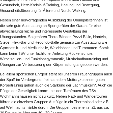
Gesundheit, Herz-Kreislauf-Training, Haltung und Bewegung,
Gesundheitsförderung für Ältere und Nordic Walking.
Neben einer hervorragenden Ausbildung der Übungsleiterinnen ist
die sehr gute Ausstattung an Sportgeräten der Garant für eine
abwechslungsreiche und interessante Gestaltung der
Übungsstunden. So gehören Thera-Bänder, Pezzi-Bälle, Hanteln,
Steps, Flexi-Bar und Redondo-Bälle genauso zur Ausstattung wie
Gymnastik- und Medizinbälle, Weichböden und Turnmatten. Somit
kann beim TSV unter fachlicher Anleitung Rückenschule,
Wirbelsäulen- und Funktionsgymnastik, Muskelaufbautraining und
Übungen zur Verbesserung der Körperhaltung angeboten werden.
Bei allem sportlichen Ehrgeiz steht bei unseren Frauengruppen auch
der Spaß im Vordergrund, frei nach dem Motto: „zu einem guten
Körpertraining gehört auch die Stärkung der Lachmuskeln“. Auch die
Pflege der Geselligkeit kommt bei den Turnfrauen des TSV
Wichmannshausen nicht zu kurz. Neben Rad- und Wandertouren
führen die einzelnen Gruppen Ausflüge in ein Thermalbad oder z.B.
auf Weihnachtsmärkte durch. Die Gruppen bestehen z. Zt. aus ca.
20 Frauen im Alter von 40 - 70 Jahren.