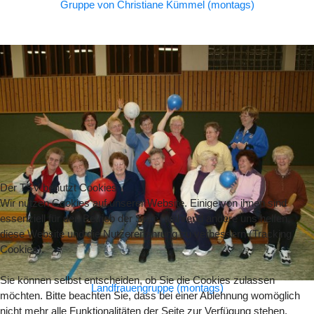
Gruppe von Christiane Kümmel (montags)
Der TSV benutzt Cookies
Wir nutzen Cookies auf unserer Website. Einige von ihnen sind
essenziell für den Betrieb der Seite, während andere uns helfen,
diese Website und die Nutzererfahrung zu verbessern (Tracking
Cookies).
Sie können selbst entscheiden, ob Sie die Cookies zulassen
Landfrauengruppe (montags)
möchten. Bitte beachten Sie, dass bei einer Ablehnung womöglich
nicht mehr alle Funktionalitäten der Seite zur Verfügung stehen.