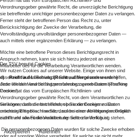
Person hat das vom Europäischen Richtlinien- und
Verordnungsgeber gewährte Recht, die unverzügliche Berichtigung
sie betreffender unrichtiger personenbezogener Daten zu verlangen.
Ferner steht der betroffenen Person das Recht zu, unter
Berücksichtigung der Zwecke der Verarbeitung, die
Vervollständigung unvollständiger personenbezogener Daten —
auch mittels einer ergänzenden Erklärung — zu verlangen.
Möchte eine betroffene Person dieses Berichtigungsrecht in
Anspruch nehmen, kann sie sich hierzu jederzeit an einen
Der TSV benutzt Cookies
Mitarbeiter des für die Verarbeitung Verantwortlichen wenden.
Wir nutzen Cookies auf unserer Website. Einige von ihnen sind
essenziell für den Betrieb der Seite, während andere uns helfen,
d) Recht auf Löschung (Recht auf Vergessen werden)
diese Website und die Nutzererfahrung zu verbessern (Tracking
Jede von der Verarbeitung personenbezogener Daten betroffene
Cookies).
Person hat das vom Europäischen Richtlinien- und
Verordnungsgeber gewährte Recht, von dem Verantwortlichen zu
Sie können selbst entscheiden, ob Sie die Cookies zulassen
verlangen, dass die betreffenden personenbezogenen Daten
möchten. Bitte beachten Sie, dass bei einer Ablehnung womöglich
unverzüglich gelöscht werden, sofern einer der folgenden Gründe
nicht mehr alle Funktionalitäten der Seite zur Verfügung stehen.
zutrifft und soweit die Verarbeitung nicht erforderlich ist:
Die personenbezogenen Daten wurden für solche Zwecke erhoben
Akzeptieren
Ablehnen
oder auf sonstige Weise verarbeitet, für welche sie nicht mehr