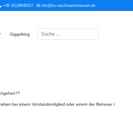
+49 15129040217
info@tsv-wichmannshausen.de
Suchen
Giggelking
achgehen??
rieben bei einem Vorstandsmitglied oder einem der Betreuer /