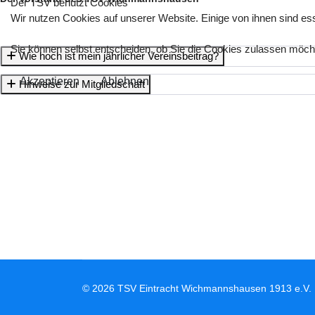
Der TSV benutzt Cookies
Wir nutzen Cookies auf unserer Website. Einige von ihnen sind ess
Sie können selbst entscheiden, ob Sie die Cookies zulassen möchte
Wie hoch ist mein jährlicher Vereinsbeitrag?
Akzeptieren
Ablehnen
Hinweise zur Mitgliedschaft
© 2026 TSV Eintracht Wichmannshausen 1913 e.V.